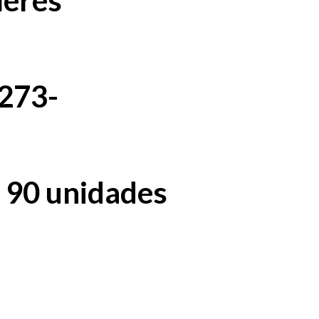
leres
2273-
r 90 unidades