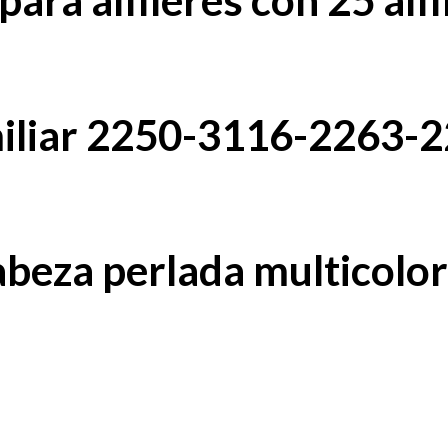
ara alfileres con 25 alfi
miliar 2250-3116-2263-
cabeza perlada multicolo