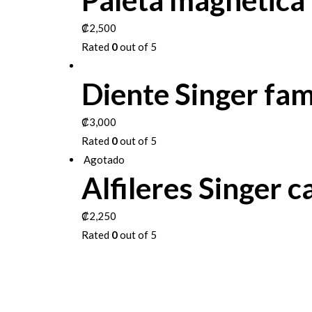
Paleta magnetica p
₡
2,500
Rated
0
out of 5
Diente Singer fa
₡
3,000
Rated
0
out of 5
Agotado
Alfileres Singer 
₡
2,250
Rated
0
out of 5