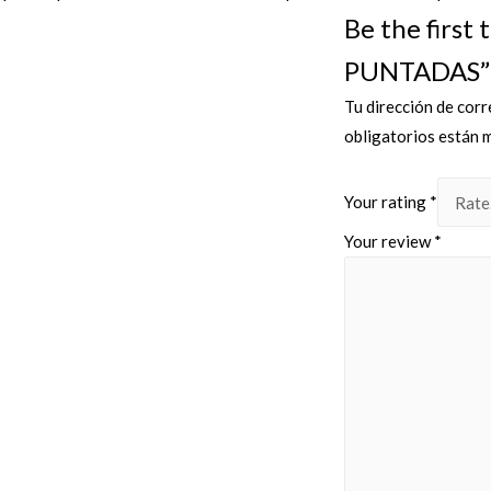
Be the firs
PUNTADAS”
Tu dirección de corr
obligatorios están
Your rating
*
Your review
*