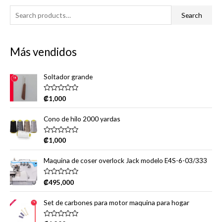
S
Search
e
a
Más vendidos
r
c
Soltador grande
h
f
R
₡
1,000
a
o
t
e
r
Cono de hilo 2000 yardas
d
0
:
o
R
₡
1,000
u
a
t
t
o
e
Maquina de coser overlock Jack modelo E4S-6-03/333
f
d
5
0
o
R
₡
495,000
u
a
t
t
o
e
Set de carbones para motor maquina para hogar
f
d
5
0
o