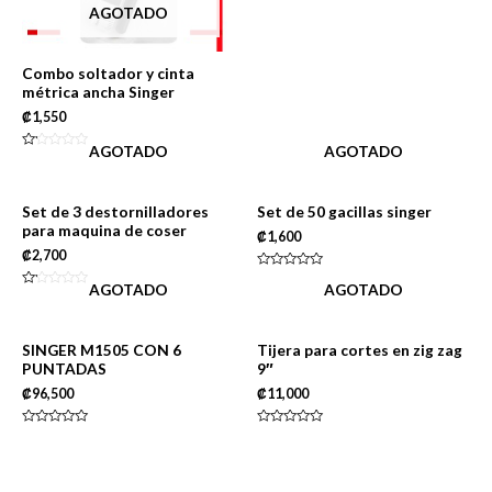
AGOTADO
Combo soltador y cinta
métrica ancha Singer
₡
1,550
AGOTADO
AGOTADO
Rated
0
out
of
5
Set de 3 destornilladores
Set de 50 gacillas singer
para maquina de coser
₡
1,600
₡
2,700
Rated
AGOTADO
AGOTADO
0
Rated
out
0
of
out
5
of
5
SINGER M1505 CON 6
Tijera para cortes en zig zag
PUNTADAS
9″
₡
96,500
₡
11,000
Rated
Rated
0
0
out
out
of
of
5
5