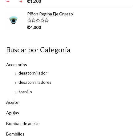
R
₡
1,200
u
a
t
t
o
e
Piñon Regina Eje Grueso
f
d
5
0
o
R
₡
4,000
u
a
t
t
o
e
f
d
5
0
Buscar por Categoría
o
u
t
o
Accesorios
f
5
desatornillador
desatornilladores
tornillo
Aceite
Agujas
Bombas de aceite
Bombillos