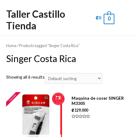
Taller Castillo
₡
0
0
Main
Tienda
Men
Home
/ Products tagged “Singer Costa Rica”
Singer Costa Rica
Showing all 6 results
Maquina de coser SINGER
M3305
₡
129,000
Rated
0
out
of
5