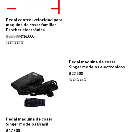
Pedal control velocidad para
maquina de coser familiar
Brother electrónica
₡
22,500
₡
16,000
Rated
0
out
of
5
Pedal maquina de coser
Singer modelos electronicos
₡
22,500
Rated
0
out
of
5
Pedal maquina de coser
Singer modelos Brasil
₡
17,500