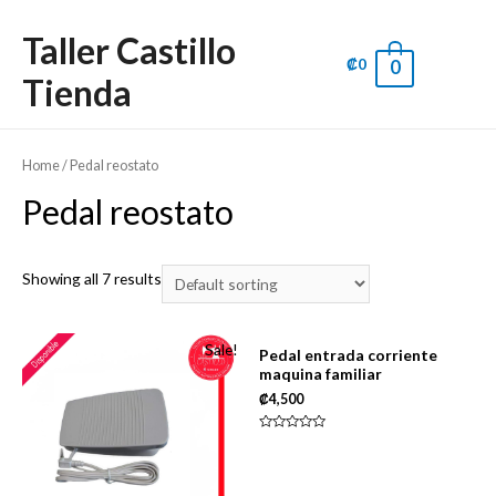
Taller Castillo
₡
0
0
Main
Tienda
Men
Home
/ Pedal reostato
Pedal reostato
Showing all 7 results
Sale!
Pedal entrada corriente
maquina familiar
₡
4,500
Rated
0
out
of
5