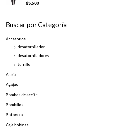
o
R
₡
5,500
u
a
t
t
o
e
f
d
5
0
Buscar por Categoría
o
u
t
o
Accesorios
f
5
desatornillador
desatornilladores
tornillo
Aceite
Agujas
Bombas de aceite
Bombillos
Botonera
Caja bobinas