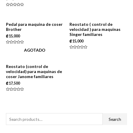
Rated
0
out
of
5
Pedal para maquina de coser
Reostato ( control de
Brother
velocidad ) para maquinas
Singer familiares
₡
15,000
₡
15,000
Rated
AGOTADO
0
Rated
out
0
of
out
5
of
5
Reostato (control de
velocidad) para maquinas de
coser Janome familiares
₡
17,500
Rated
0
out
of
5
S
Search
e
a