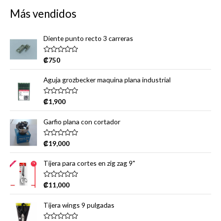
Más vendidos
r
c
Diente punto recto 3 carreras
h
f
R
₡
750
a
o
t
e
r
Aguja grozbecker maquina plana industrial
d
0
:
o
R
₡
1,900
u
a
t
t
o
e
Garfio plana con cortador
f
d
5
0
o
R
₡
19,000
u
a
t
t
o
e
Tijera para cortes en zig zag 9"
f
d
5
0
o
R
₡
11,000
u
a
t
t
o
e
Tijera wings 9 pulgadas
f
d
5
0