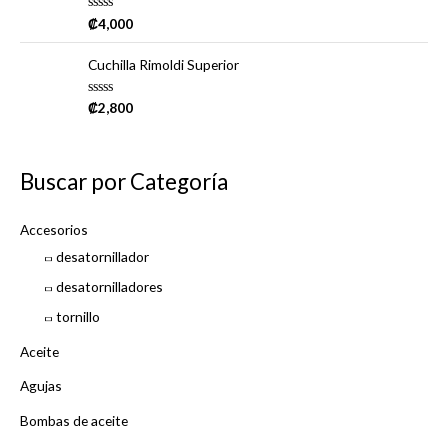
0
o
R
₡
4,000
u
a
t
t
o
e
Cuchilla Rimoldi Superior
f
d
5
0
o
R
₡
2,800
u
a
t
t
o
e
f
d
5
0
Buscar por Categoría
o
u
t
o
Accesorios
f
5
desatornillador
desatornilladores
tornillo
Aceite
Agujas
Bombas de aceite