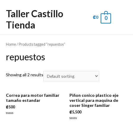
Taller Castillo
₡
0
0
Main
Tienda
Men
Home
/ Products tagged “repuestos”
repuestos
Showing all 2 results
Correa para motor familiar
Piñon conico plastico eje
tamaño estandar
vertical para maquina de
coser Singer familiar
₡
500
₡
5,500
Rated
0
Rated
out
0
of
out
5