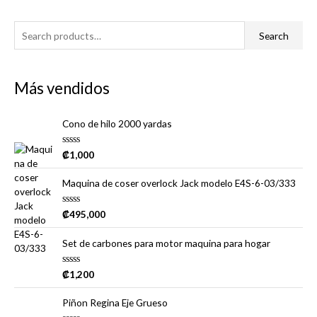
of
5
S
Search
e
a
Más vendidos
r
c
Cono de hilo 2000 yardas
h
f
R
₡
1,000
a
o
t
e
r
Maquina de coser overlock Jack modelo E4S-6-03/333
d
0
:
o
R
₡
495,000
u
a
t
t
o
e
Set de carbones para motor maquina para hogar
f
d
5
0
o
R
₡
1,200
u
a
t
t
o
e
Piñon Regina Eje Grueso
f
d
5