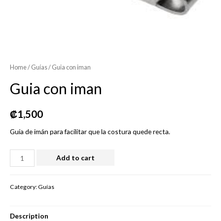
Home
/
Guías
/ Guia con iman
Guia con iman
₡
1,500
Guía de imán para facilitar que la costura quede recta.
Guia
Add to cart
con
iman
Category:
Guías
quantity
Description