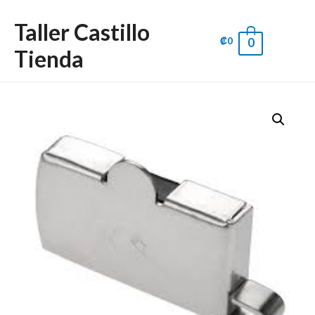
Taller Castillo
₡
0
0
Main
Tienda
Men