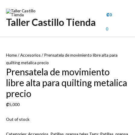
₡
0
Taller Castillo Tienda
Main
0
Men
Home
/
Accesorios
/ Prensatela de movimiento libre alta para
quilting metalica precio
Prensatela de movimiento
libre alta para quilting metalica
precio
₡
5,000
Out of stock
Categories:
Accesorios
,
Patillas
,
prensa telas
Tags:
Patillas
,
prensa