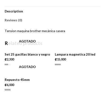
casera
quantity
Description
Reviews (0)
Tension maquina brother mecánica casera
AGOTADO
Related products
Set 25 gacillas blanco y negro
Lampara magnetica 20 led
₡
2,300
₡
15,000
AGOTADO
Rated
Rated
0
0
out
out
of
of
5
5
Repuesto 45mm
₡
6,000
Rated
0
out
of
5