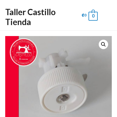
Taller Castillo
₡
0
0
Main
Tienda
Men