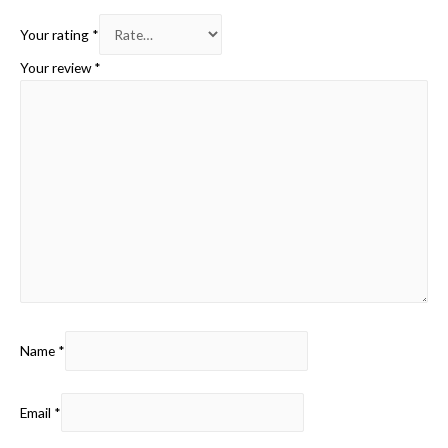
Your rating
*
Your review
*
Name
*
Email
*