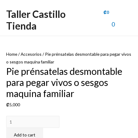
Taller Castillo
₡
0
Tienda
Main
0
Men
Home
/
Accesorios
/ Pie prénsatelas desmontable para pegar vivos
o sesgos maquina familiar
Pie prénsatelas desmontable
para pegar vivos o sesgos
maquina familiar
₡
5,000
Pie
prénsatelas
desmontable
Add to cart