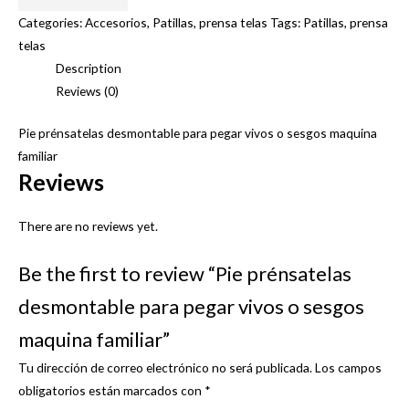
para
Categories:
Accesorios
,
Patillas
,
prensa telas
Tags:
Patillas
,
prensa
pegar
telas
vivos
Description
o
Reviews (0)
sesgos
maquina
Pie prénsatelas desmontable para pegar vivos o sesgos maquina
familiar
familiar
quantity
Reviews
There are no reviews yet.
Be the first to review “Pie prénsatelas
desmontable para pegar vivos o sesgos
maquina familiar”
Tu dirección de correo electrónico no será publicada.
Los campos
obligatorios están marcados con
*