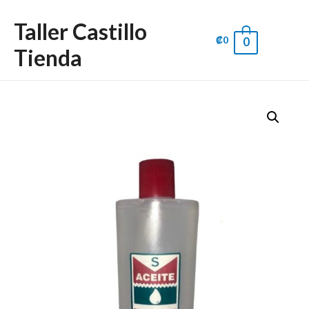
Taller Castillo
₡
0
0
Main
Tienda
Men