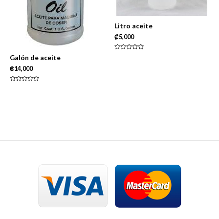
Litro aceite
₡
5,000
Rated
Galón de aceite
0
out
₡
14,000
of
5
Rated
0
out
of
5