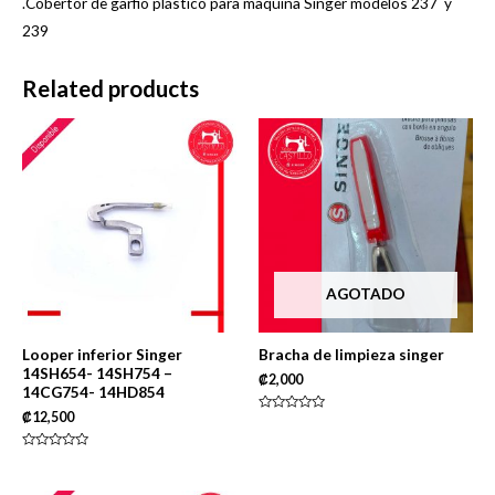
.Cobertor de garfio plástico para maquina Singer modelos 237 y
239
Related products
AGOTADO
Looper inferior Singer
Bracha de limpieza singer
14SH654- 14SH754 –
₡
2,000
14CG754- 14HD854
₡
12,500
Rated
0
out
of
Rated
5
0
out
of