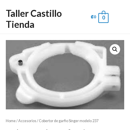
Taller Castillo
₡
0
0
Main
Tienda
Men
Home
/
Accesorios
/ Cobertor de garfio Singer modelo 237