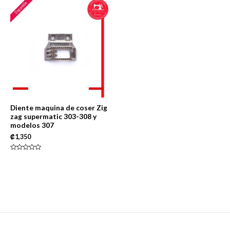
5
Diente maquina de coser Zig
zag supermatic 303-308 y
modelos 307
₡
1,350
Rated
0
out
of
5