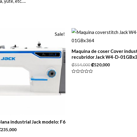
a, yute, etc….
Sale!
Maquina de coser Cover indust
recubridor Jack W4-D-01GBx
₡
554,000
₡
520,000
Rated
0
out
of
5
lana industrial Jack modelo: F6
₡
235,000