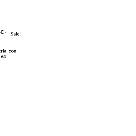
Sale!
rial con
364