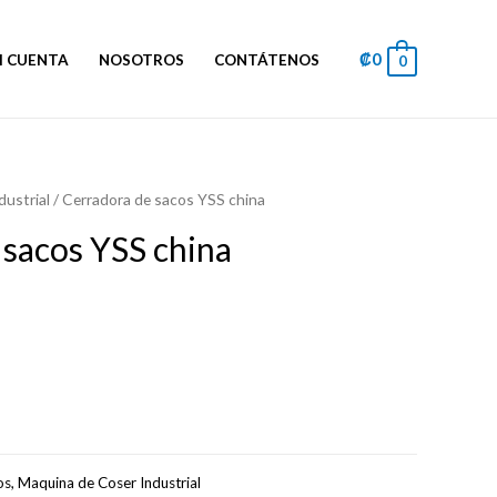
₡
0
I CUENTA
NOSOTROS
CONTÁTENOS
0
ustrial
/ Cerradora de sacos YSS china
 sacos YSS china
os
,
Maquina de Coser Industrial