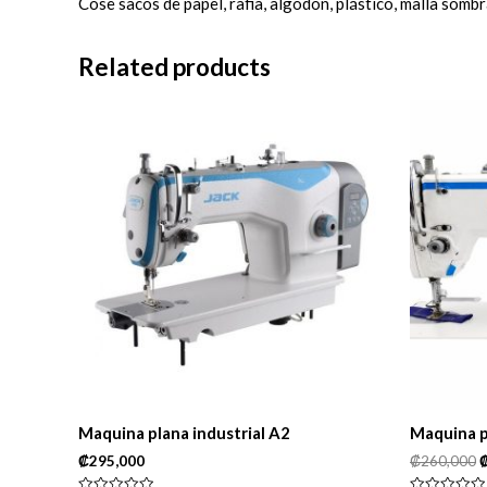
Cose sacos de papel, rafia, algodón, plástico, malla sombr
Related products
Maquina plana industrial A2
Maquina p
₡
295,000
₡
260,000